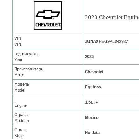
2023 Chevrolet Equi
VIN
3GNAXHEG9PL242987
VIN
Год выпуска
2023
Year
Производитель
Chevrolet
Make
Модель
Equinox
Model
1.5L I4
Engine
Страна
Mexico
Made In
Стиль
No data
Style