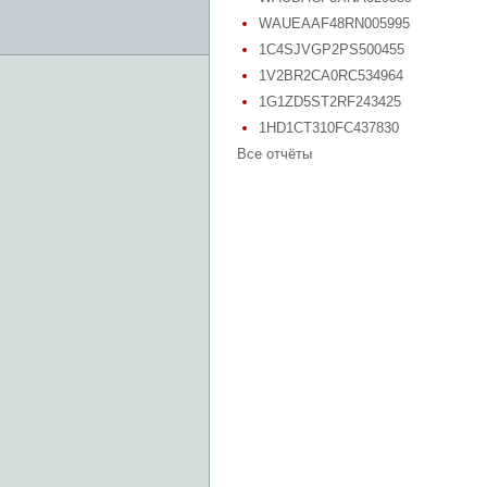
WAUEAAF48RN005995
1C4SJVGP2PS500455
1V2BR2CA0RC534964
1G1ZD5ST2RF243425
1HD1CT310FC437830
Все отчёты