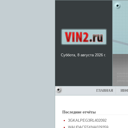
Суббота, 8 августа 2026 г.
ГЛАВНАЯ
ИН
Последние отчёты
3GKALPEG3RL402092
WAUDACF5XNA029359