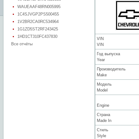
WAUEAAF48RN005995
1C4SJVGP2PS500455
1V2BR2CA0RC534964
1G1ZD5ST2RF243425
1HD1CT310FC437830
VIN
Все отчёты
VIN
Год выпуска
Year
Производитель
Make
Модель
Model
Engine
Страна
Made In
Стиль
Style