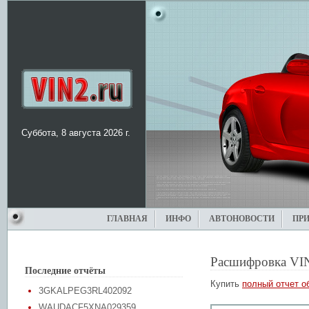
Суббота, 8 августа 2026 г.
ГЛАВНАЯ
ИНФО
АВТОНОВОСТИ
ПР
Расшифровка VI
Последние отчёты
Купить
полный отчет о
3GKALPEG3RL402092
WAUDACF5XNA029359