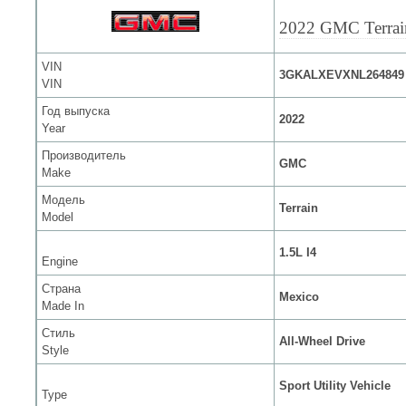
2022 GMC Terrai
VIN
3GKALXEVXNL264849
VIN
Год выпуска
2022
Year
Производитель
GMC
Make
Модель
Terrain
Model
1.5L I4
Engine
Страна
Mexico
Made In
Стиль
All-Wheel Drive
Style
Sport Utility Vehicle
Type