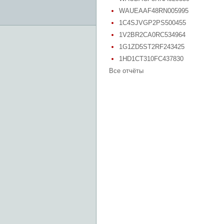
WAUEAAF48RN005995
1C4SJVGP2PS500455
1V2BR2CA0RC534964
1G1ZD5ST2RF243425
1HD1CT310FC437830
Все отчёты