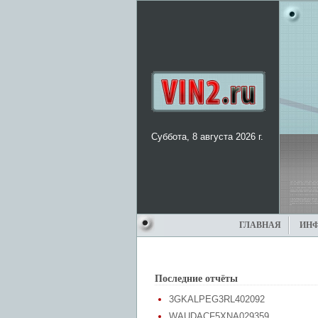
Суббота, 8 августа 2026 г.
ГЛАВНАЯ
ИН
Последние отчёты
3GKALPEG3RL402092
WAUDACF5XNA029359