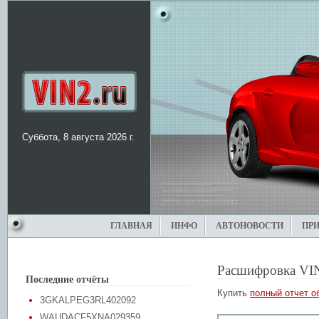
Суббота, 8 августа 2026 г.
ГЛАВНАЯ
ИНФО
АВТОНОВОСТИ
ПР
Расшифровка VI
Последние отчёты
Купить
полный отчет о
3GKALPEG3RL402092
WAUDACF5XNA029359