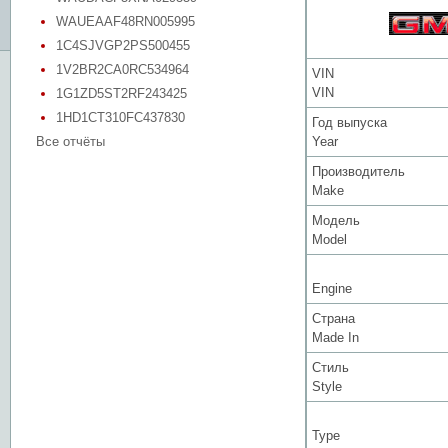
WAUEAAF48RN005995
1C4SJVGP2PS500455
1V2BR2CA0RC534964
VIN
VIN
1G1ZD5ST2RF243425
1HD1CT310FC437830
Год выпуска
Все отчёты
Year
Производитель
Make
Модель
Model
Engine
Страна
Made In
Стиль
Style
Type