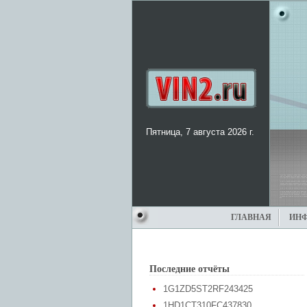
Пятница, 7 августа 2026 г.
ГЛАВНАЯ
ИН
Последние отчёты
1G1ZD5ST2RF243425
1HD1CT310FC437830