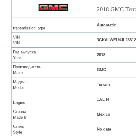
2018 GMC Terr
Automatic
transmission_type
VIN
3GKALWEU4JL28812
VIN
Год выпуска
2018
Year
Производитель
GMC
Make
Модель
Terrain
Model
1.6L I4
Engine
Страна
Mexico
Made In
Стиль
No data
Style