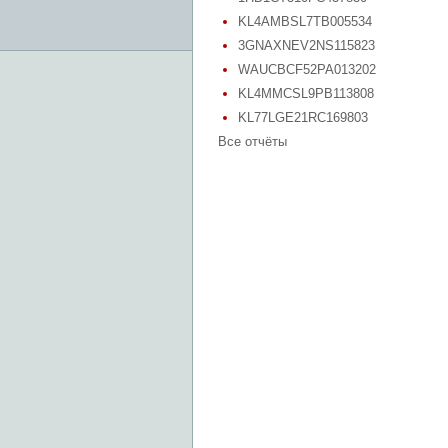
KL4AMBSL7TB005534
3GNAXNEV2NS115823
WAUCBCF52PA013202
KL4MMCSL9PB113808
KL77LGE21RC169803
Все отчёты