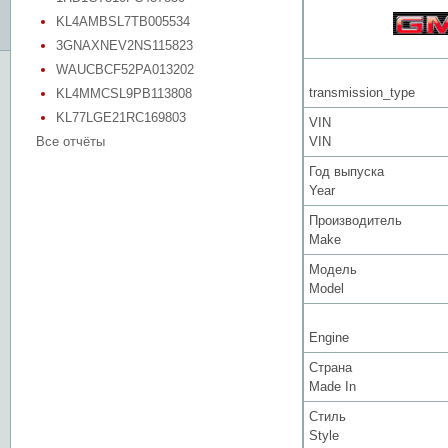
KL4AMBSL7TB005534
3GNAXNEV2NS115823
WAUCBCF52PA013202
transmission_type
KL4MMCSL9PB113808
KL77LGE21RC169803
VIN
Все отчёты
VIN
Год выпуска
Year
Производитель
Make
Модель
Model
Engine
Страна
Made In
Стиль
Style