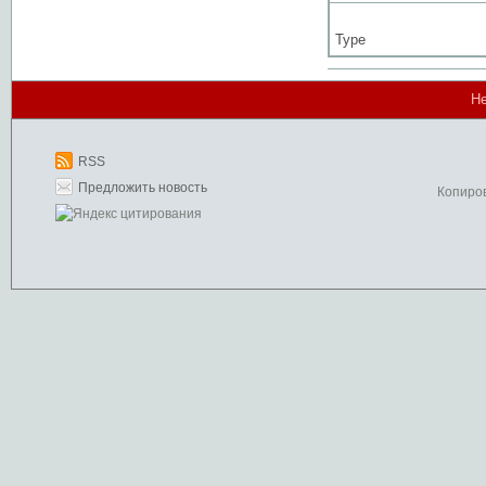
Type
Не
RSS
Предложить новость
Копиро