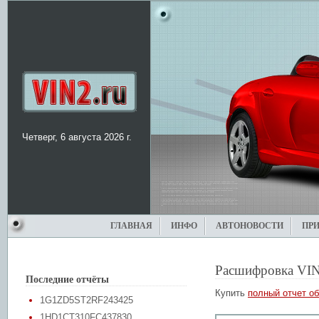
Четверг, 6 августа 2026 г.
ГЛАВНАЯ
ИНФО
АВТОНОВОСТИ
ПР
Расшифровка VIN
Последние отчёты
Купить
полный отчет об
1G1ZD5ST2RF243425
1HD1CT310FC437830