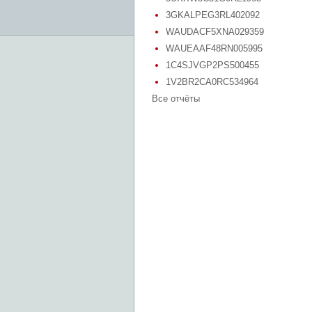
3GKALPEG3RL402092
WAUDACF5XNA029359
WAUEAAF48RN005995
1C4SJVGP2PS500455
1V2BR2CA0RC534964
Все отчёты