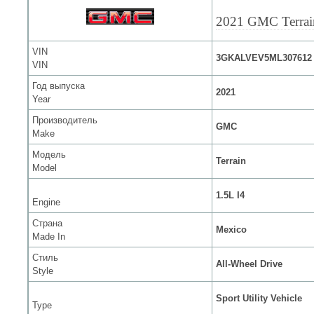
2021 GMC Terrai
VIN
3GKALVEV5ML307612
VIN
Год выпуска
2021
Year
Производитель
GMC
Make
Модель
Terrain
Model
1.5L I4
Engine
Страна
Mexico
Made In
Стиль
All-Wheel Drive
Style
Sport Utility Vehicle
Type