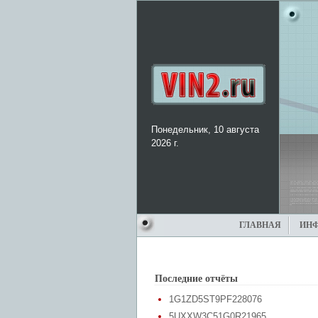
Понедельник, 10 августа
2026 г.
ГЛАВНАЯ
ИН
Последние отчёты
1G1ZD5ST9PF228076
5UXXW3C51G0R21965