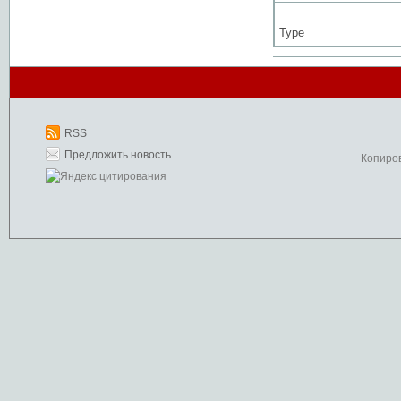
Type
RSS
Предложить новость
Копиро