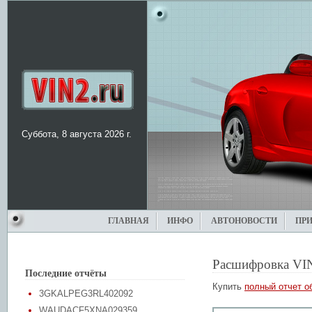
Суббота, 8 августа 2026 г.
ГЛАВНАЯ
ИНФО
АВТОНОВОСТИ
ПР
Расшифровка VI
Последние отчёты
Купить
полный отчет о
3GKALPEG3RL402092
WAUDACF5XNA029359