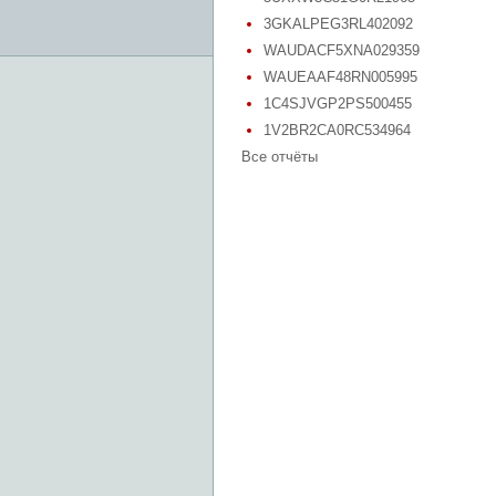
3GKALPEG3RL402092
WAUDACF5XNA029359
WAUEAAF48RN005995
1C4SJVGP2PS500455
1V2BR2CA0RC534964
Все отчёты