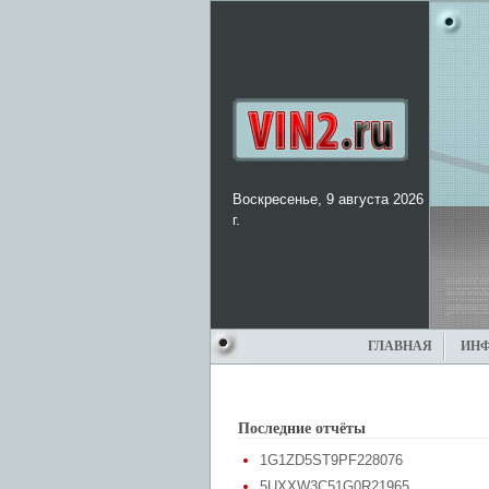
Воскресенье, 9 августа 2026
г.
ГЛАВНАЯ
ИН
Последние отчёты
1G1ZD5ST9PF228076
5UXXW3C51G0R21965