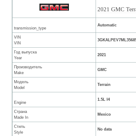
2021 GMC Terr
Automatic
transmission_type
VIN
3GKALPEV7ML3568
VIN
Год выпуска
2021
Year
Производитель
GMC
Make
Модель
Terrain
Model
1.5L I4
Engine
Страна
Mexico
Made In
Стиль
No data
Style