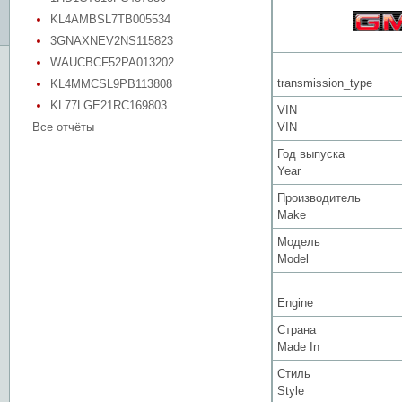
KL4AMBSL7TB005534
3GNAXNEV2NS115823
WAUCBCF52PA013202
transmission_type
KL4MMCSL9PB113808
KL77LGE21RC169803
VIN
Все отчёты
VIN
Год выпуска
Year
Производитель
Make
Модель
Model
Engine
Страна
Made In
Стиль
Style