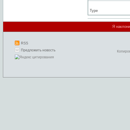
Type
Я наклони
RSS
Предложить новость
Копиро