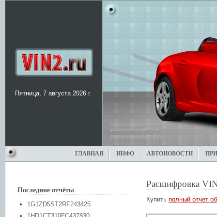
Пятница, 7 августа 2026 г.
ГЛАВНАЯ
ИНФО
АВТОНОВОСТИ
ПР
Расшифровка VIN
Последние отчёты
Купить
полный отчет об
1G1ZD5ST2RF243425
1HD1CT310FC437830