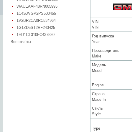
WAUEAAF48RN005995
1C4SJVGP2PS500455
1V2BR2CA0RC534964
VIN
VIN
1G1ZD5ST2RF243425
1HD1CT310FC437830
Год выпуска
Все отчёты
Year
Производитель
Make
Модель
Model
Engine
Страна
Made In
Стиль
Style
Type