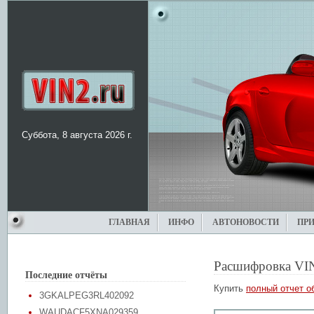
Суббота, 8 августа 2026 г.
ГЛАВНАЯ
ИНФО
АВТОНОВОСТИ
ПР
Расшифровка VI
Последние отчёты
Купить
полный отчет о
3GKALPEG3RL402092
WAUDACF5XNA029359