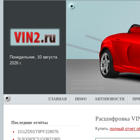
Понедельник, 10 августа
2026 г.
ГЛАВНАЯ
ИНФО
АВТОНОВОСТИ
ПР
Расшифровка VI
Последние отчёты
Купить
полный отчет о
1G1ZD5ST9PF228076
5UXXW3C51G0R21965