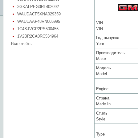
3GKALPEG3RL402092
WAUDACF5XNA029359
WAUEAAF48RN005995
VIN
VIN
1C4SJVGP2PS500455
1V2BR2CA0RC534964
Год выпуска
Все отчёты
Year
Производитель
Make
Модель
Model
Engine
Страна
Made In
Стиль
Style
Type