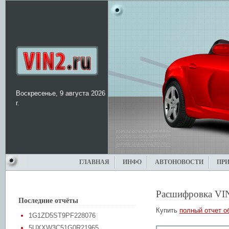
Воскресенье, 9 августа 2026
г.
ГЛАВНАЯ
ИНФО
АВТОНОВОСТИ
ПР
Расшифровка VI
Последние отчёты
Купить
полный отчет о
1G1ZD5ST9PF228076
5UXXW3C51G0R21965