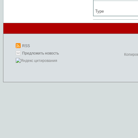
Type
RSS
Предложить новость
Копиро