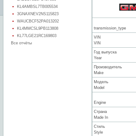
KL4AMBSL7TB005534
3GNAXNEV2NS115823
WAUCBCF52PA013202
transmission_type
KL4MMCSL9PB113808
KL77LGE21RC169803
VIN
Все отчёты
VIN
Год выпуска
Year
Производитель
Make
Модель
Model
Engine
Страна
Made In
Стиль
Style