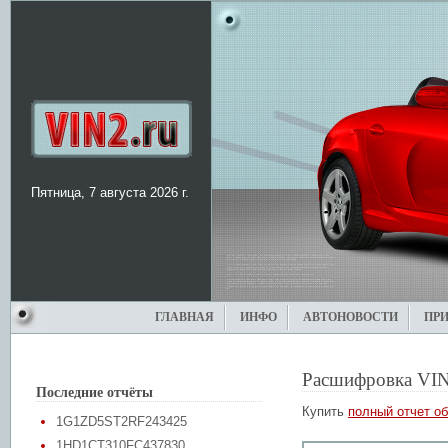
Пятница, 7 августа 2026 г.
ГЛАВНАЯ
ИНФО
АВТОНОВОСТИ
ПР
Расшифровка VIN
Последние отчёты
Купить
полный отчет об
1G1ZD5ST2RF243425
1HD1CT310FC437830