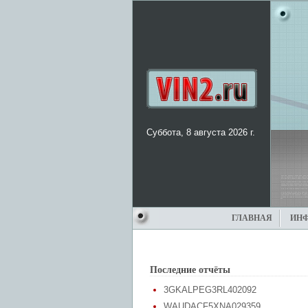
Суббота, 8 августа 2026 г.
ГЛАВНАЯ
ИН
Последние отчёты
3GKALPEG3RL402092
WAUDACF5XNA029359