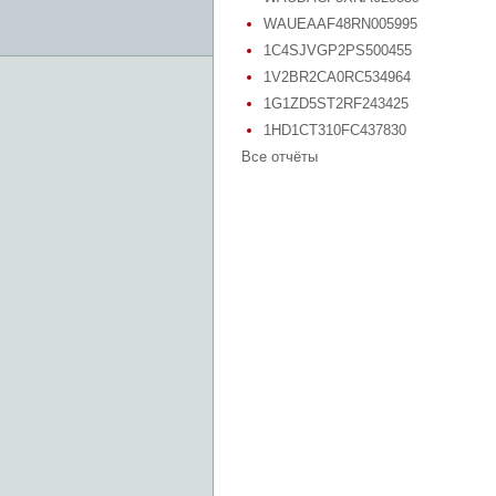
WAUEAAF48RN005995
1C4SJVGP2PS500455
1V2BR2CA0RC534964
1G1ZD5ST2RF243425
1HD1CT310FC437830
Все отчёты