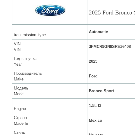
2025 Ford Bronco 
Automatic
transmission_type
VIN
3FMCR9GN8SRE36408
VIN
Год выпуска
2025
Year
Производитель
Ford
Make
Модель
Bronco Sport
Model
1.5L I3
Engine
Страна
Mexico
Made In
Стиль