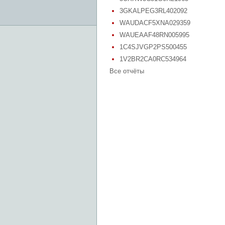
3GKALPEG3RL402092
WAUDACF5XNA029359
WAUEAAF48RN005995
1C4SJVGP2PS500455
1V2BR2CA0RC534964
Все отчёты