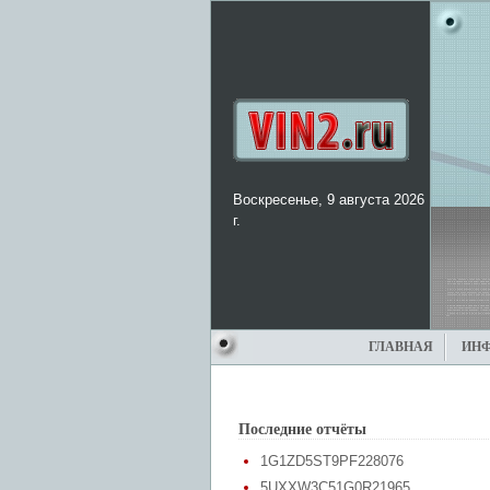
Воскресенье, 9 августа 2026
г.
ГЛАВНАЯ
ИН
Последние отчёты
1G1ZD5ST9PF228076
5UXXW3C51G0R21965