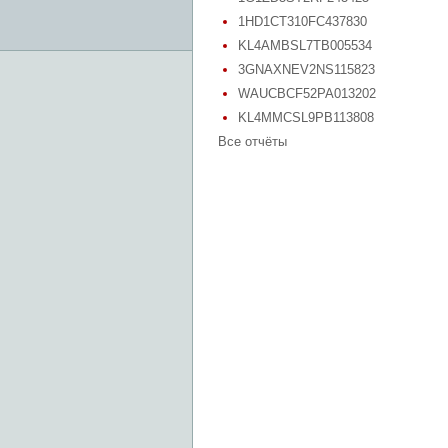
1HD1CT310FC437830
KL4AMBSL7TB005534
3GNAXNEV2NS115823
WAUCBCF52PA013202
KL4MMCSL9PB113808
Все отчёты