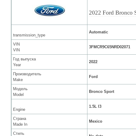
2022 Ford Bronco 
Automatic
transmission_type
VIN
3FMCR9C65NRD02071
VIN
Год выпуска
2022
Year
Производитель
Ford
Make
Модель
Bronco Sport
Model
1.5L I3
Engine
Страна
Mexico
Made In
Стиль