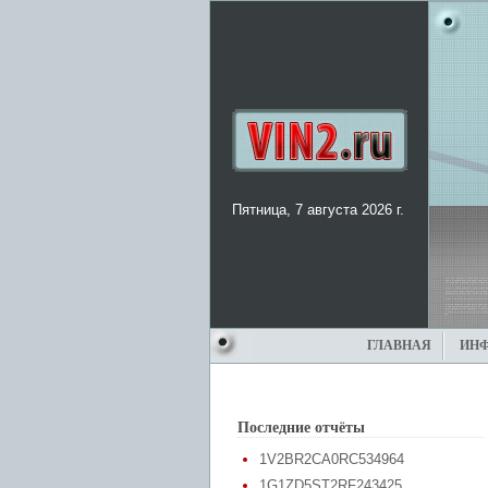
Пятница, 7 августа 2026 г.
ГЛАВНАЯ
ИН
Последние отчёты
1V2BR2CA0RC534964
1G1ZD5ST2RF243425