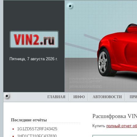
Пятница, 7 августа 2026 г.
ГЛАВНАЯ
ИНФО
АВТОНОВОСТИ
ПР
Расшифровка VIN
Последние отчёты
Купить
полный отчет об
1G1ZD5ST2RF243425
1HD1CT310FC437830