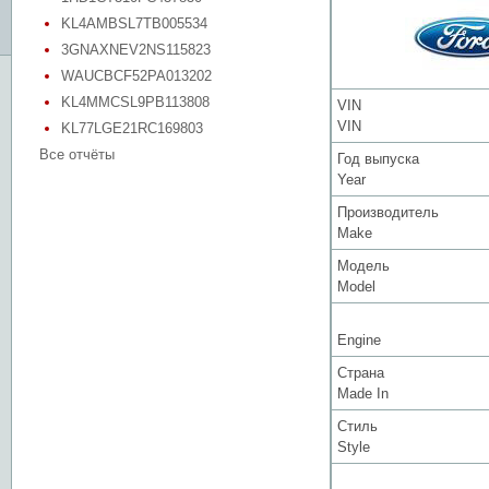
KL4AMBSL7TB005534
3GNAXNEV2NS115823
WAUCBCF52PA013202
KL4MMCSL9PB113808
VIN
VIN
KL77LGE21RC169803
Все отчёты
Год выпуска
Year
Производитель
Make
Модель
Model
Engine
Страна
Made In
Стиль
Style