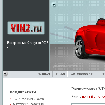
Воскресенье, 9 августа 2026
г.
ГЛАВНАЯ
ИНФО
АВТОНОВОСТИ
ПР
Расшифровка VI
Последние отчёты
Купить
полный отчет о
1G1ZD5ST9PF228076
5UXXW3C51G0R21965