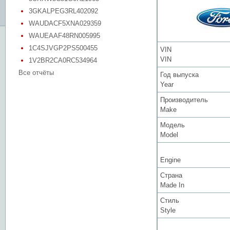
3GKALPEG3RL402092
WAUDACF5XNA029359
WAUEAAF48RN005995
1C4SJVGP2PS500455
VIN
VIN
1V2BR2CA0RC534964
Все отчёты
Год выпуска
Year
Производитель
Make
Модель
Model
Engine
Страна
Made In
Стиль
Style