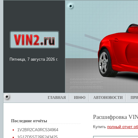
Пятница, 7 августа 2026 г.
ГЛАВНАЯ
ИНФО
АВТОНОВОСТИ
ПР
Расшифровка VIN
Последние отчёты
Купить
полный отчет об
1V2BR2CA0RC534964
1G1ZD5ST2RF243425