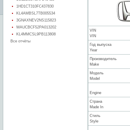
1HD1CT310FC437830
KL4AMBSL7TB005534
3GNAXNEV2NS115823
WAUCBCF52PA013202
VIN
KL4MMCSL9PB113808
VIN
Все отчёты
Год выпуска
Year
Производитель
Make
Модель
Model
Engine
Страна
Made In
Стиль
Style