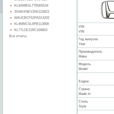
KL4AMBSL7TB005534
3GNAXNEV2NS115823
WAUCBCF52PA013202
KL4MMCSL9PB113808
VIN
KL77LGE21RC169803
VIN
Все отчёты
Год выпуска
Year
Производитель
Make
Модель
Model
Engine
Страна
Made In
Стиль
Style