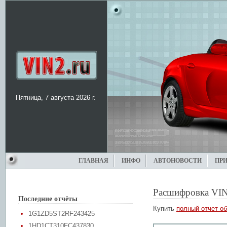
Пятница, 7 августа 2026 г.
ГЛАВНАЯ
ИНФО
АВТОНОВОСТИ
ПР
Расшифровка VIN
Последние отчёты
Купить
полный отчет об
1G1ZD5ST2RF243425
1HD1CT310FC437830