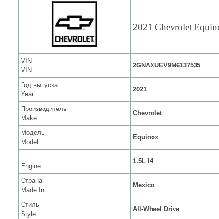
2021 Chevrolet Equin
VIN
2GNAXUEV9M6137535
VIN
Год выпуска
2021
Year
Производитель
Chevrolet
Make
Модель
Equinox
Model
1.5L I4
Engine
Страна
Mexico
Made In
Стиль
All-Wheel Drive
Style