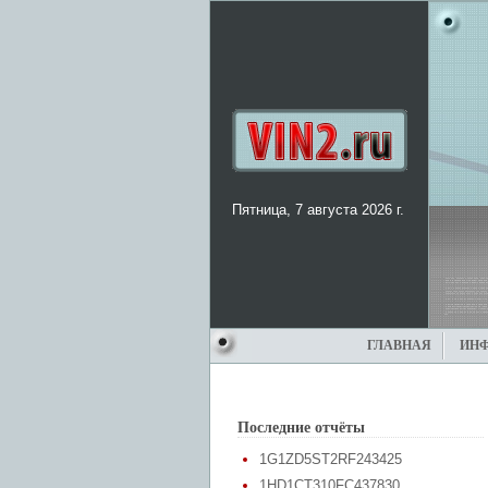
Пятница, 7 августа 2026 г.
ГЛАВНАЯ
ИН
Последние отчёты
1G1ZD5ST2RF243425
1HD1CT310FC437830