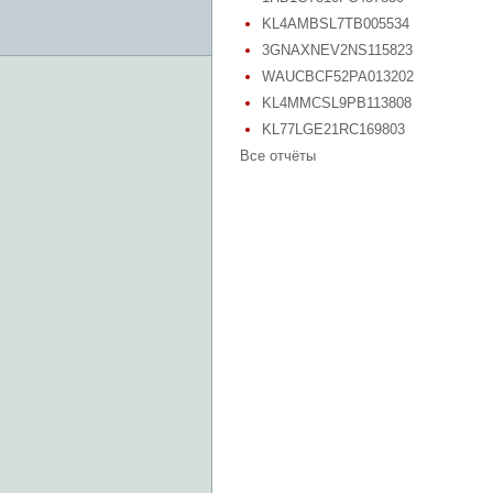
KL4AMBSL7TB005534
3GNAXNEV2NS115823
WAUCBCF52PA013202
KL4MMCSL9PB113808
KL77LGE21RC169803
Все отчёты