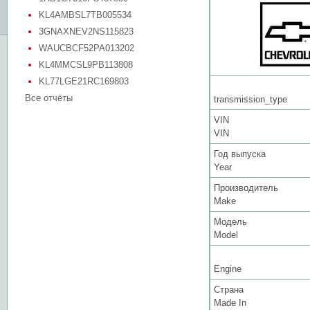
KL4AMBSL7TB005534
3GNAXNEV2NS115823
WAUCBCF52PA013202
KL4MMCSL9PB113808
KL77LGE21RC169803
Все отчёты
transmission_type
VIN
VIN
Год выпуска
Year
Производитель
Make
Модель
Model
Engine
Страна
Made In