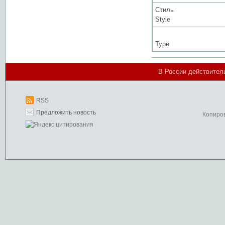
Стиль
Style
Type
В России действител
RSS
Предложить новость
Копиро