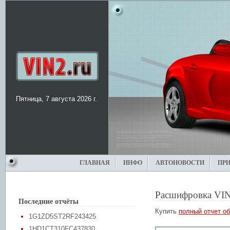
Пятница, 7 августа 2026 г.
ГЛАВНАЯ
ИНФО
АВТОНОВОСТИ
ПР
Расшифровка VIN
Последние отчёты
Купить
полный отчет об
1G1ZD5ST2RF243425
1HD1CT310FC437830