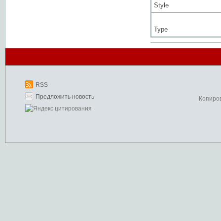
Style
Type
RSS
Предложить новость
Копиро