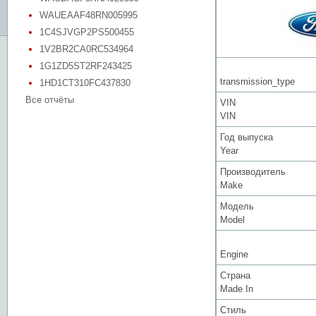
WAUEAAF48RN005995
1C4SJVGP2PS500455
1V2BR2CA0RC534964
1G1ZD5ST2RF243425
transmission_type
1HD1CT310FC437830
Все отчёты
VIN
VIN
Год выпуска
Year
Производитель
Make
Модель
Model
Engine
Страна
Made In
Стиль