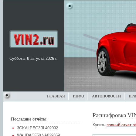
Суббота, 8 августа 2026 г.
ГЛАВНАЯ
ИНФО
АВТОНОВОСТИ
ПР
Расшифровка VI
Последние отчёты
Купить
полный отчет о
3GKALPEG3RL402092
WAUDACF5XNA029359