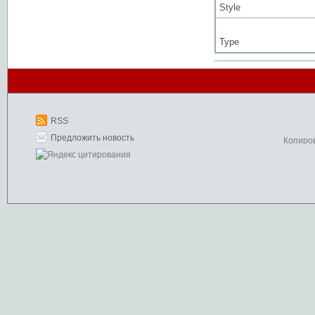
Style
Type
RSS
Предложить новость
Копиро