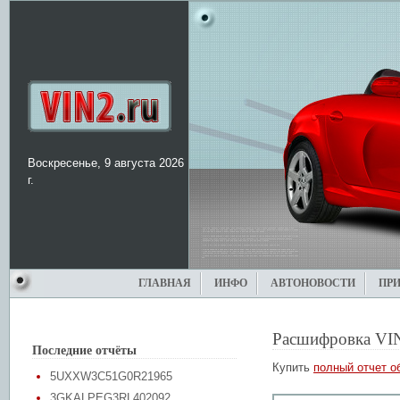
Воскресенье, 9 августа 2026
г.
ГЛАВНАЯ
ИНФО
АВТОНОВОСТИ
ПР
Расшифровка VI
Последние отчёты
Купить
полный отчет о
5UXXW3C51G0R21965
3GKALPEG3RL402092