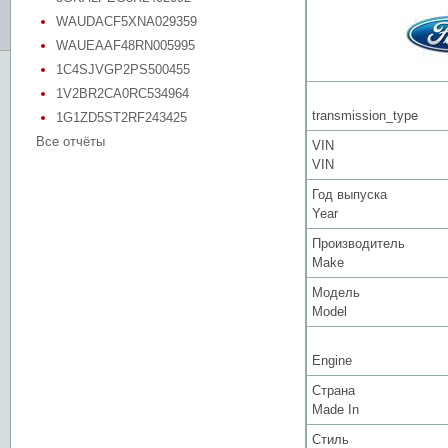
WAUDACF5XNA029359
WAUEAAF48RN005995
1C4SJVGP2PS500455
1V2BR2CA0RC534964
transmission_type
1G1ZD5ST2RF243425
Все отчёты
VIN
VIN
Год выпуска
Year
Производитель
Make
Модель
Model
Engine
Страна
Made In
Стиль