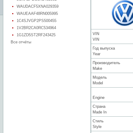
WAUDACF5XNA029359
WAUEAAF48RN005995
1C4SJVGP2PS500455
1V2BR2CA0RC534964
VIN
1G1ZD5ST2RF243425
VIN
Все отчёты
Год выпуска
Year
Производитель
Make
Модель
Model
Engine
Страна
Made In
Стиль
Style