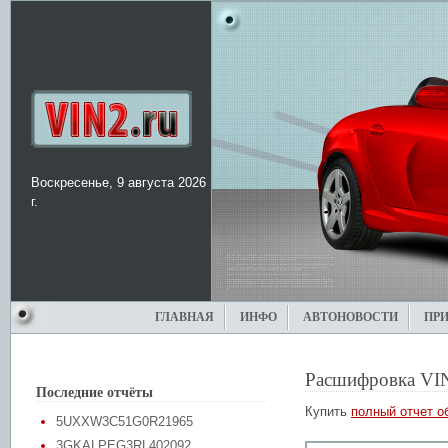
Воскресенье, 9 августа 2026
г.
ГЛАВНАЯ
ИНФО
АВТОНОВОСТИ
ПР
Расшифровка VI
Последние отчёты
Купить
полный отчет о
5UXXW3C51G0R21965
3GKALPEG3RL402092