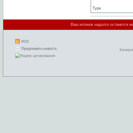
Type
Ваш котенок надолго останется м
RSS
Предложить новость
Копиро