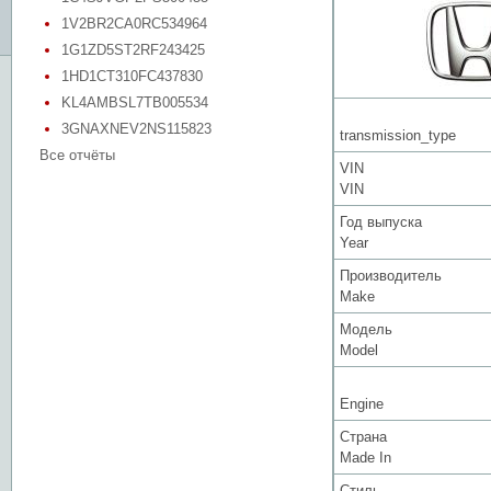
1V2BR2CA0RC534964
1G1ZD5ST2RF243425
1HD1CT310FC437830
KL4AMBSL7TB005534
3GNAXNEV2NS115823
transmission_type
Все отчёты
VIN
VIN
Год выпуска
Year
Производитель
Make
Модель
Model
Engine
Страна
Made In
Стиль