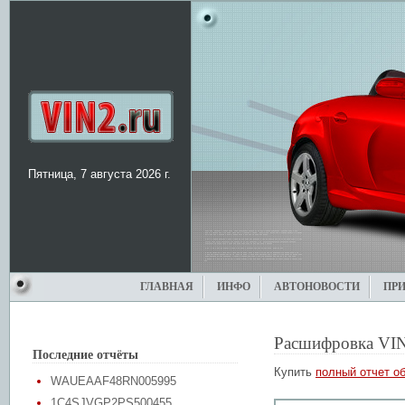
Пятница, 7 августа 2026 г.
ГЛАВНАЯ
ИНФО
АВТОНОВОСТИ
ПР
Расшифровка VI
Последние отчёты
Купить
полный отчет об
WAUEAAF48RN005995
1C4SJVGP2PS500455