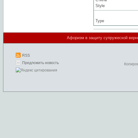
Style
Type
Афоризм в защиту супружеской вернос
RSS
Предложить новость
Копиро