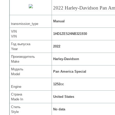
2022 Harley-Davidson Pan Ame
Manual
transmission_type
VIN
1HD1ZES24NB321930
VIN
Год выпуска
2022
Year
Производитель
Harley-Davidson
Make
Модель
Pan America Special
Model
1252cc
Engine
Страна
United States
Made In
Стиль
No data
Style