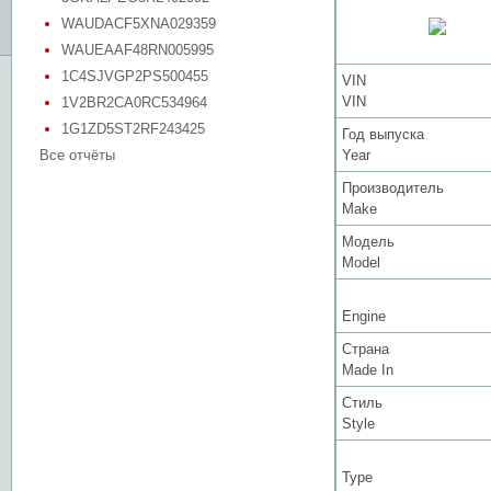
WAUDACF5XNA029359
WAUEAAF48RN005995
1C4SJVGP2PS500455
VIN
VIN
1V2BR2CA0RC534964
1G1ZD5ST2RF243425
Год выпуска
Все отчёты
Year
Производитель
Make
Модель
Model
Engine
Страна
Made In
Стиль
Style
Type