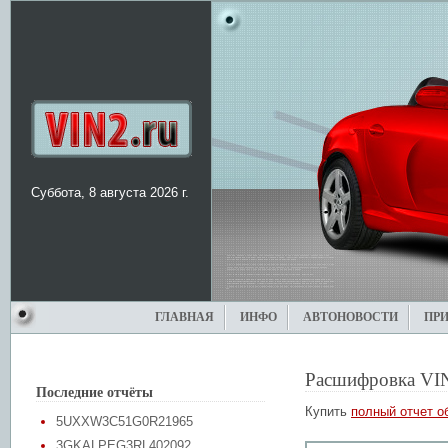
Суббота, 8 августа 2026 г.
ГЛАВНАЯ
ИНФО
АВТОНОВОСТИ
ПР
Расшифровка VI
Последние отчёты
Купить
полный отчет о
5UXXW3C51G0R21965
3GKALPEG3RL402092