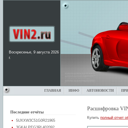
Воскресенье, 9 августа 2026
г.
ГЛАВНАЯ
ИНФО
АВТОНОВОСТИ
ПР
Расшифровка VI
Последние отчёты
Купить
полный отчет о
5UXXW3C51G0R21965
3GKALPEG3RL402092