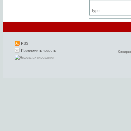
Type
RSS
Предложить новость
Копиро