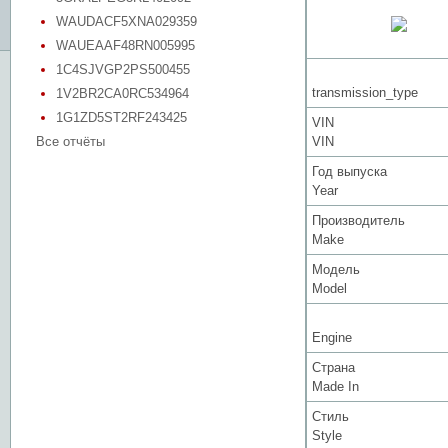
WAUDACF5XNA029359
WAUEAAF48RN005995
1C4SJVGP2PS500455
transmission_type
1V2BR2CA0RC534964
1G1ZD5ST2RF243425
VIN
Все отчёты
VIN
Год выпуска
Year
Производитель
Make
Модель
Model
Engine
Страна
Made In
Стиль
Style