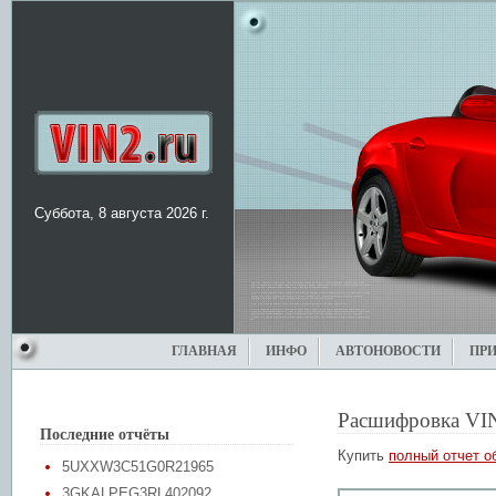
Суббота, 8 августа 2026 г.
ГЛАВНАЯ
ИНФО
АВТОНОВОСТИ
ПР
Расшифровка VI
Последние отчёты
Купить
полный отчет о
5UXXW3C51G0R21965
3GKALPEG3RL402092