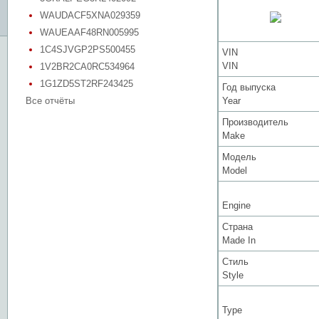
WAUDACF5XNA029359
WAUEAAF48RN005995
1C4SJVGP2PS500455
VIN
VIN
1V2BR2CA0RC534964
1G1ZD5ST2RF243425
Год выпуска
Все отчёты
Year
Производитель
Make
Модель
Model
Engine
Страна
Made In
Стиль
Style
Type