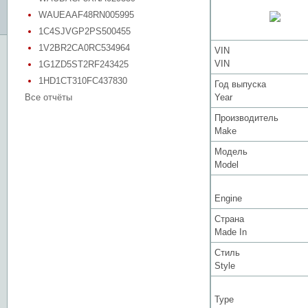
WAUEAAF48RN005995
1C4SJVGP2PS500455
1V2BR2CA0RC534964
VIN
VIN
1G1ZD5ST2RF243425
1HD1CT310FC437830
Год выпуска
Все отчёты
Year
Производитель
Make
Модель
Model
Engine
Страна
Made In
Стиль
Style
Type