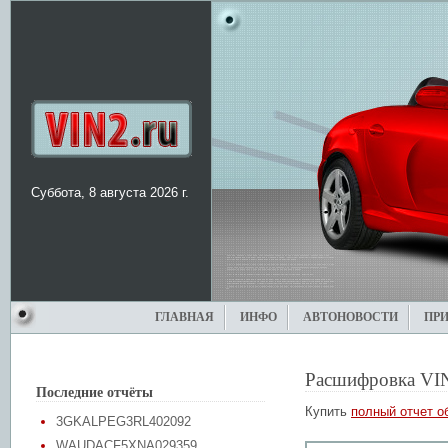
Суббота, 8 августа 2026 г.
ГЛАВНАЯ
ИНФО
АВТОНОВОСТИ
ПР
Расшифровка VI
Последние отчёты
Купить
полный отчет о
3GKALPEG3RL402092
WAUDACF5XNA029359