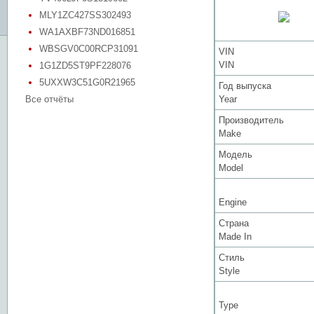
MLY1ZC427SS302493
WA1AXBF73ND016851
WBSGV0C00RCP31091
VIN
VIN
1G1ZD5ST9PF228076
5UXXW3C51G0R21965
Год выпуска
Все отчёты
Year
Производитель
Make
Модель
Model
Engine
Страна
Made In
Стиль
Style
Type