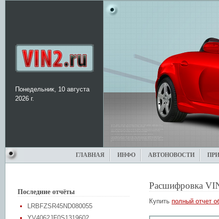
Понедельник, 10 августа
2026 г.
ГЛАВНАЯ
ИНФО
АВТОНОВОСТИ
ПР
Расшифровка VI
Последние отчёты
Купить
полный отчет о
LRBFZSR45ND080055
YV4062JF0S1319602