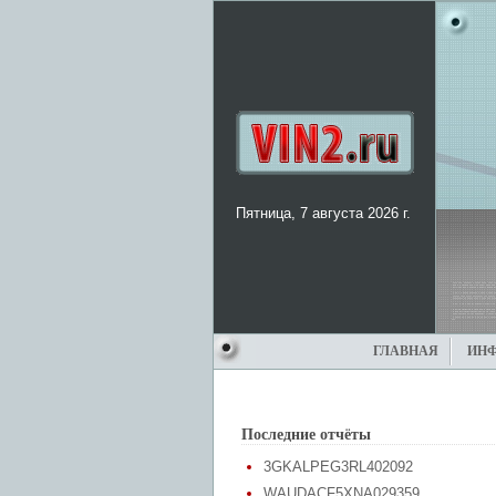
Пятница, 7 августа 2026 г.
ГЛАВНАЯ
ИН
Последние отчёты
3GKALPEG3RL402092
WAUDACF5XNA029359