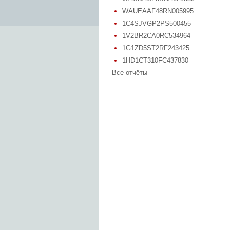
WAUEAAF48RN005995
1C4SJVGP2PS500455
1V2BR2CA0RC534964
1G1ZD5ST2RF243425
1HD1CT310FC437830
Все отчёты