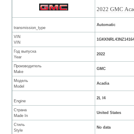
2022 GMC Aca
Automatic
transmission_type
VIN
1GKKNRL43NZ1416
VIN
Год выпуска
2022
Year
Производитель
GMC
Make
Модель
Acadia
Model
2L I4
Engine
Страна
United States
Made In
Стиль
No data
Style