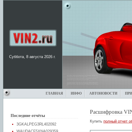
Суббота, 8 августа 2026 г.
ГЛАВНАЯ
ИНФО
АВТОНОВОСТИ
ПР
Расшифровка VI
Последние отчёты
Купить
полный отчет о
3GKALPEG3RL402092
WAUDACF5XNA029359