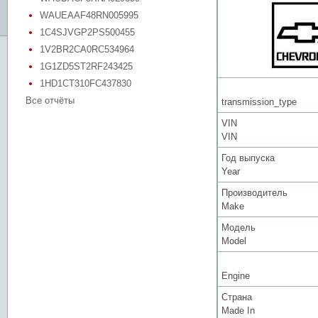
WAUEAAF48RN005995
1C4SJVGP2PS500455
1V2BR2CA0RC534964
1G1ZD5ST2RF243425
1HD1CT310FC437830
Все отчёты
transmission_type
VIN
VIN
Год выпуска
Year
Производитель
Make
Модель
Model
Engine
Страна
Made In