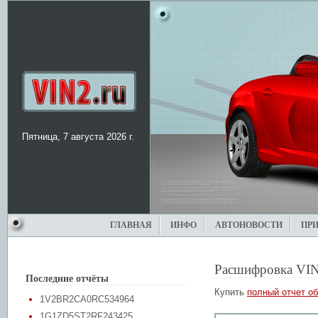
Пятница, 7 августа 2026 г.
ГЛАВНАЯ
ИНФО
АВТОНОВОСТИ
ПР
Расшифровка VIN
Последние отчёты
Купить
полный отчет об
1V2BR2CA0RC534964
1G1ZD5ST2RF243425