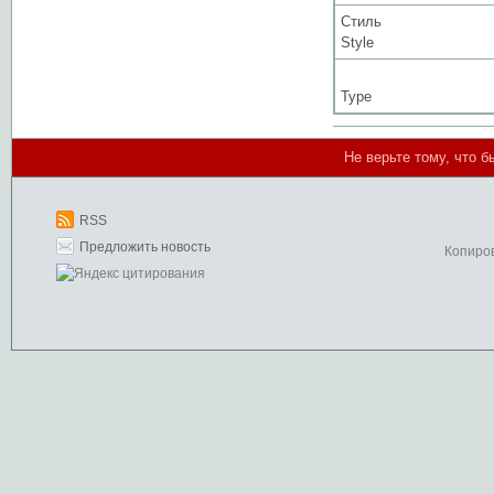
Стиль
Style
Type
Не верьте тому, что б
RSS
Предложить новость
Копиро