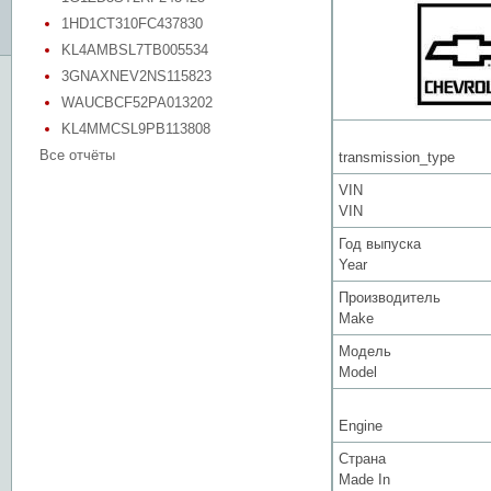
1HD1CT310FC437830
KL4AMBSL7TB005534
3GNAXNEV2NS115823
WAUCBCF52PA013202
KL4MMCSL9PB113808
Все отчёты
transmission_type
VIN
VIN
Год выпуска
Year
Производитель
Make
Модель
Model
Engine
Страна
Made In