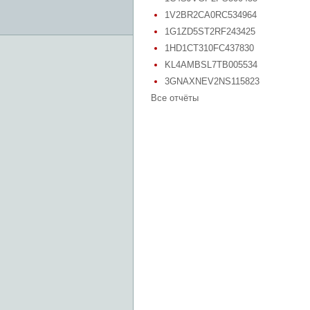
1V2BR2CA0RC534964
1G1ZD5ST2RF243425
1HD1CT310FC437830
KL4AMBSL7TB005534
3GNAXNEV2NS115823
Все отчёты