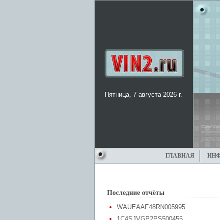
Пятница, 7 августа 2026 г.
ГЛАВНАЯ
ИН
Последние отчёты
WAUEAAF48RN005995
1C4SJVGP2PS500455