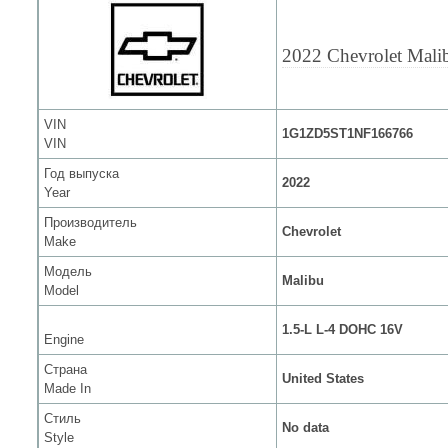
2022 Chevrolet Mali
VIN
1G1ZD5ST1NF166766
VIN
Год выпуска
2022
Year
Производитель
Chevrolet
Make
Модель
Malibu
Model
1.5-L L-4 DOHC 16V
Engine
Страна
United States
Made In
Стиль
No data
Style