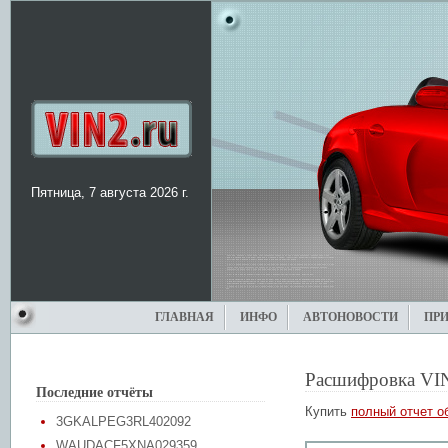
Пятница, 7 августа 2026 г.
ГЛАВНАЯ
ИНФО
АВТОНОВОСТИ
ПР
Расшифровка VI
Последние отчёты
Купить
полный отчет о
3GKALPEG3RL402092
WAUDACF5XNA029359