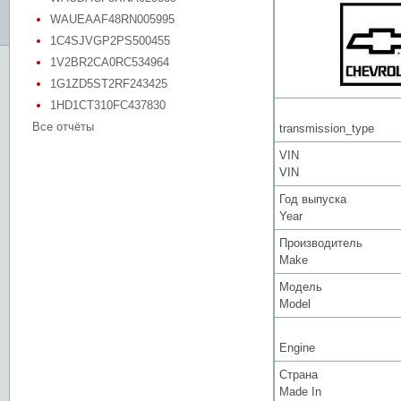
WAUEAAF48RN005995
1C4SJVGP2PS500455
1V2BR2CA0RC534964
1G1ZD5ST2RF243425
1HD1CT310FC437830
Все отчёты
transmission_type
VIN
VIN
Год выпуска
Year
Производитель
Make
Модель
Model
Engine
Страна
Made In