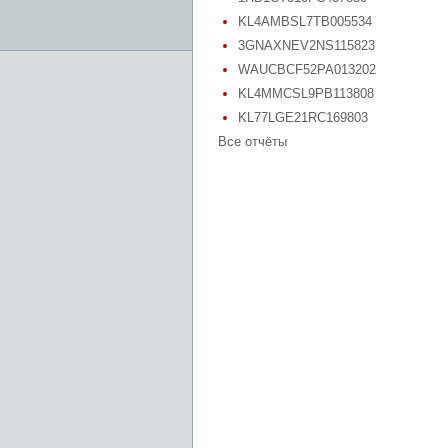
KL4AMBSL7TB005534
3GNAXNEV2NS115823
WAUCBCF52PA013202
KL4MMCSL9PB113808
KL77LGE21RC169803
Все отчёты