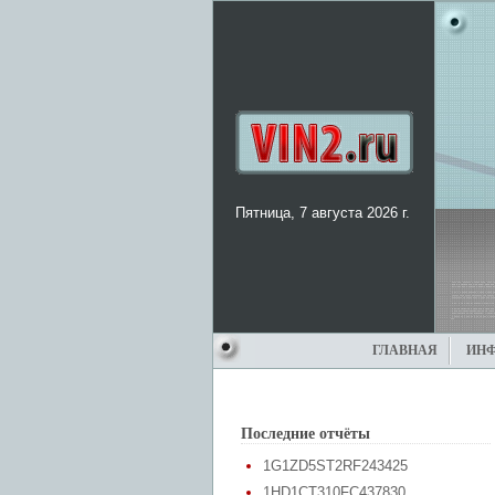
Пятница, 7 августа 2026 г.
ГЛАВНАЯ
ИН
Последние отчёты
1G1ZD5ST2RF243425
1HD1CT310FC437830