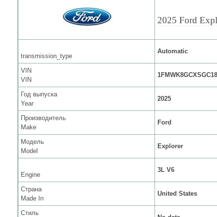
2025 Ford Expl
Automatic
transmission_type
VIN
1FMWK8GCXSGC18
VIN
Год выпуска
2025
Year
Производитель
Ford
Make
Модель
Explorer
Model
3L V6
Engine
Страна
United States
Made In
Стиль