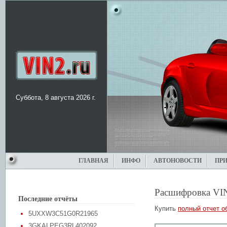
Суббота, 8 августа 2026 г.
ГЛАВНАЯ
ИНФО
АВТОНОВОСТИ
ПР
Расшифровка VI
Последние отчёты
Купить
полный отчет о
5UXXW3C51G0R21965
3GKALPEG3RL402092