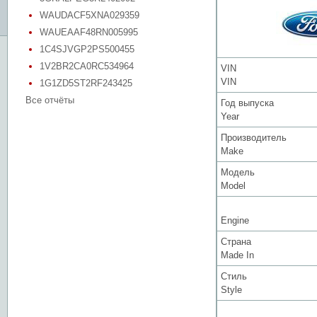
WAUDACF5XNA029359
WAUEAAF48RN005995
1C4SJVGP2PS500455
1V2BR2CA0RC534964
VIN
VIN
1G1ZD5ST2RF243425
Все отчёты
Год выпуска
Year
Производитель
Make
Модель
Model
Engine
Страна
Made In
Стиль
Style