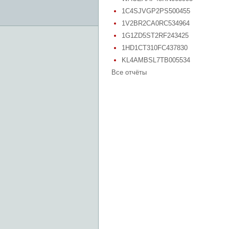
1C4SJVGP2PS500455
1V2BR2CA0RC534964
1G1ZD5ST2RF243425
1HD1CT310FC437830
KL4AMBSL7TB005534
Все отчёты