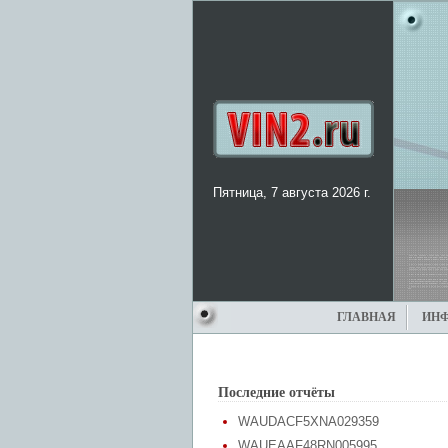
Пятница, 7 августа 2026 г.
ГЛАВНАЯ
ИН
Последние отчёты
WAUDACF5XNA029359
WAUEAAF48RN005995