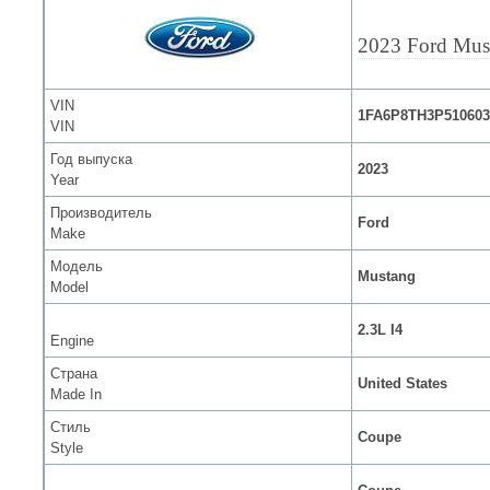
2023 Ford Mus
VIN
1FA6P8TH3P510603
VIN
Год выпуска
2023
Year
Производитель
Ford
Make
Модель
Mustang
Model
2.3L I4
Engine
Страна
United States
Made In
Стиль
Coupe
Style