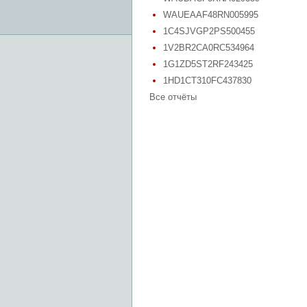
WAUEAAF48RN005995
1C4SJVGP2PS500455
1V2BR2CA0RC534964
1G1ZD5ST2RF243425
1HD1CT310FC437830
Все отчёты