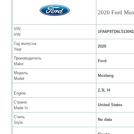
2020 Ford Mus
VIN
1FA6P8TD6L513042
VIN
Год выпуска
2020
Year
Производитель
Ford
Make
Модель
Mustang
Model
2.3L I4
Engine
Страна
United States
Made In
Стиль
No data
Style