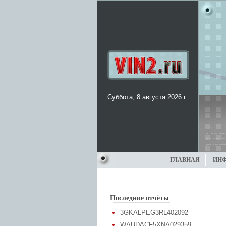
Суббота, 8 августа 2026 г.
ГЛАВНАЯ
ИН
Последние отчёты
3GKALPEG3RL402092
WAUDACF5XNA029359