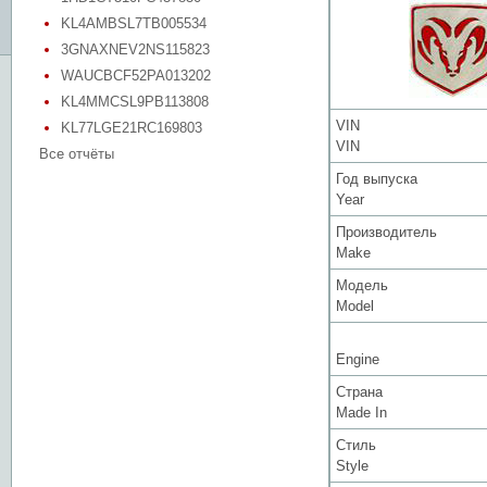
KL4AMBSL7TB005534
3GNAXNEV2NS115823
WAUCBCF52PA013202
KL4MMCSL9PB113808
VIN
KL77LGE21RC169803
VIN
Все отчёты
Год выпуска
Year
Производитель
Make
Модель
Model
Engine
Страна
Made In
Стиль
Style