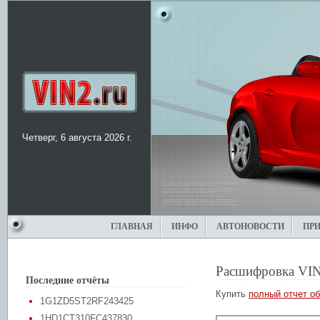
Четверг, 6 августа 2026 г.
ГЛАВНАЯ
ИНФО
АВТОНОВОСТИ
ПР
Расшифровка VIN
Последние отчёты
Купить
полный отчет об
1G1ZD5ST2RF243425
1HD1CT310FC437830