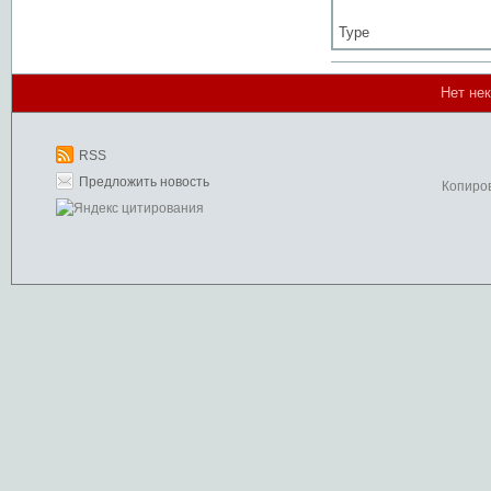
Type
Нет не
RSS
Предложить новость
Копиро