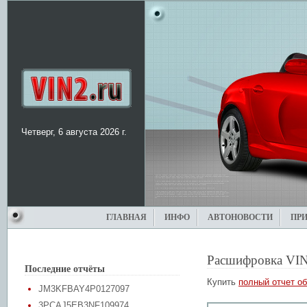
Четверг, 6 августа 2026 г.
ГЛАВНАЯ
ИНФО
АВТОНОВОСТИ
ПР
Расшифровка VIN
Последние отчёты
Купить
полный отчет об
JM3KFBAY4P0127097
3PCAJ5EB3NF109974