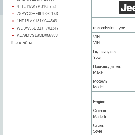
4T1C11AK7PU105763
7SAYGDEE9RF062153
1HD1BMY181Y044543
transmission_type
WDDWJ6EB1JF701347
KL79MVSL8MB059983
VIN
Все отчёты
VIN
Год выпуска
Year
Производитель
Make
Модель
Model
Engine
Страна
Made In
Стиль
Style