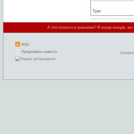
Type
А что плохого в онанизме? В конце концов, в
RSS
Предложить новость
Копиро