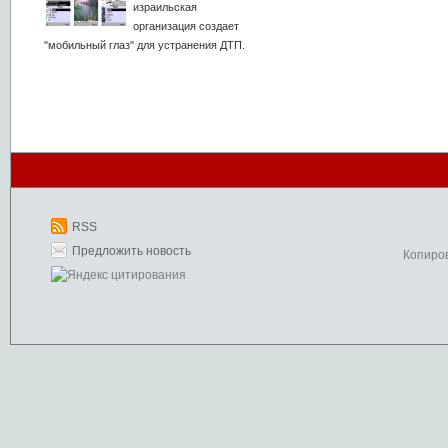
израильская
организация создает
"мобильный глаз" для устранения ДТП.
RSS
Предложить новость
Копиро