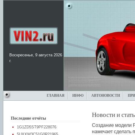
Воскресенье, 9 августа 2026
г.
ГЛАВНАЯ
ИНФО
АВТОНОВОСТИ
ПР
Новости и стат
Последние отчёты
Создание модели P
1G1ZD5ST9PF228076
намечает сделать 
5UXXW3C51G0R21965