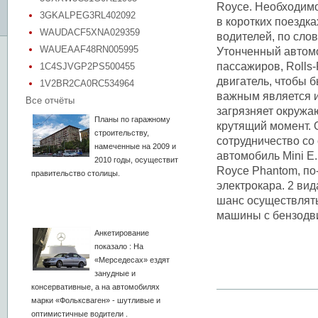
Royce. Необходимо
3GKALPEG3RL402092
в коротких поездка
WAUDACF5XNA029359
водителей, по сло
WAUEAAF48RN005995
Утонченный автом
пассажиров, Rolls
1C4SJVGP2PS500455
двигатель, чтобы 
1V2BR2CA0RC534964
важным является и
Все отчёты
загрязняет окружа
Планы по гаражному
крутящий момент. О
строительству,
сотрудничество с
намеченные на 2009 и
автомобиль Mini E
2010 годы, осуществит
Royce Phantom, по
правительство столицы.
электрокара. 2 ви
шанс осуществлять
машины с бензодви
Анкетирование
показало : На
«Мерседесах» ездят
занудные и
консервативные, а на автомобилях
марки «Фольксваген» - шутливые и
оптимистичные водители .