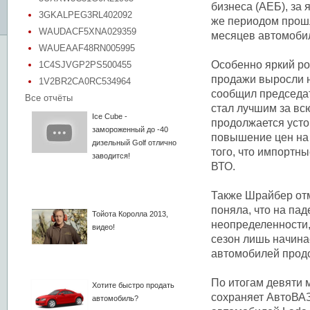
бизнеса (АЕБ), за 
3GKALPEG3RL402092
же периодом прошл
WAUDACF5XNA029359
месяцев автомобил
WAUEAAF48RN005995
Особенно яркий ро
1C4SJVGP2PS500455
продажи выросли на
1V2BR2CA0RC534964
сообщил председат
Все отчёты
стал лучшим за вс
Ice Cube -
продолжается усто
замороженный до -40
повышение цен на
дизельный Golf отлично
того, что импортн
заводится!
ВТО.
Также Шрайбер отм
поняла, что на пад
Тойота Королла 2013,
неопределенности,
видео!
сезон лишь начина
автомобилей продо
По итогам девяти 
Хотите быстро продать
сохраняет АвтоВАЗ
автомобиль?