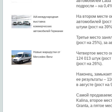
автомобилей Lada 
подросли – на 0,4%
На втором месте ок
IAA международная
автомобилей (рост
выставка
коммерческих
штуки (рост на 39%
автомобилей Германии
Третье место заня
(рост на 25%), за 
Новые маршрутки от
Четвертое место о
Mercedes-Benz
124 013 штук (рост
(рост на 26%).
Наконец, замыкает
ее результаты – 11
в августе (рост на 
Самой продаваемой
Kalina, второе мест
Grаnta, а пятое ме