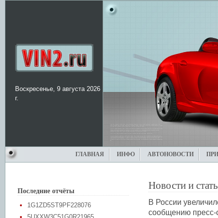
Воскресенье, 9 августа 2026
г.
ГЛАВНАЯ
ИНФО
АВТОНОВОСТИ
ПР
Новости и стат
Последние отчёты
В России увеличил
1G1ZD5ST9PF228076
сообщению пресс-
5UXXW3C51G0R21965