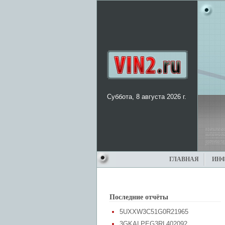
Суббота, 8 августа 2026 г.
ГЛАВНАЯ
ИН
Последние отчёты
5UXXW3C51G0R21965
3GKALPEG3RL402092