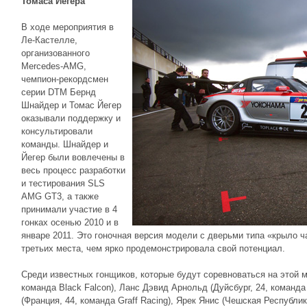
Томаса Йегера
В ходе мероприятия в
Ле-Кастелле,
организованного
Mercedes-AMG,
чемпион-рекордсмен
серии DTM Бернд
Шнайдер и Томас Йегер
оказывали поддержку и
консультировали
команды. Шнайдер и
Йегер были вовлечены в
весь процесс разработки
и тестирования SLS
AMG GT3, а также
принимали участие в 4
гонках осенью 2010 и в
январе 2011. Это гоночная версия модели с дверьми типа «крыло ч
третьих места, чем ярко продемонстрировала свой потенциал.
Среди известных гонщиков, которые будут соревноваться на этой мо
команда Black Falcon), Ланс Дэвид Арнольд (Дуйсбург, 24, команда
(Франция, 44, команда Graff Racing), Ярек Янис (Чешская Республика