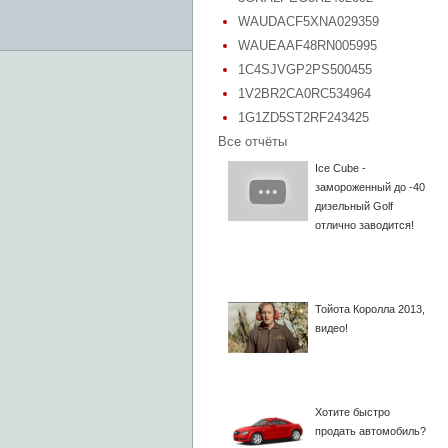
WAUDACF5XNA029359
WAUEAAF48RN005995
1C4SJVGP2PS500455
1V2BR2CA0RC534964
1G1ZD5ST2RF243425
Все отчёты
Ice Cube -
замороженный до -40
дизельный Golf
отлично заводится!
Тойота Королла 2013,
видео!
Хотите быстро
продать автомобиль?