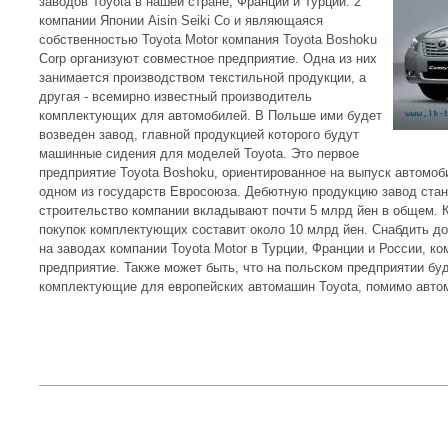
заводов Toyota в нашей стране, Франции и Турции. 2
компании Японии Aisin Seiki Co и являющаяся
собственностью Toyota Motor компания Toyota Boshoku
Corp организуют совместное предприятие. Одна из них
занимается производством текстильной продукции, а
другая - всемирно известный производитель
комплектующих для автомобилей. В Польше ими будет
возведен завод, главной продукцией которого будут
машинные сидения для моделей Toyota. Это первое
предприятие Toyota Boshoku, ориентированное на выпуск автомо
одном из государств Евросоюза. Дебютную продукцию завод стане
строительство компании вкладывают почти 5 млрд йен в общем. К
покупок комплектующих составит около 10 млрд йен. Снабдить д
на заводах компании Toyota Motor в Турции, Франции и России, к
предприятие. Также может быть, что на польском предприятии буд
комплектующие для европейских автомашин Toyota, помимо авто