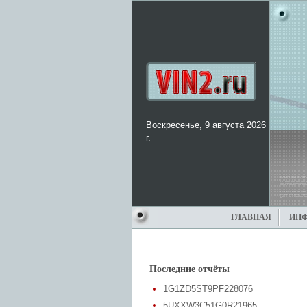
Воскресенье, 9 августа 2026
г.
ГЛАВНАЯ
ИН
Последние отчёты
1G1ZD5ST9PF228076
5UXXW3C51G0R21965