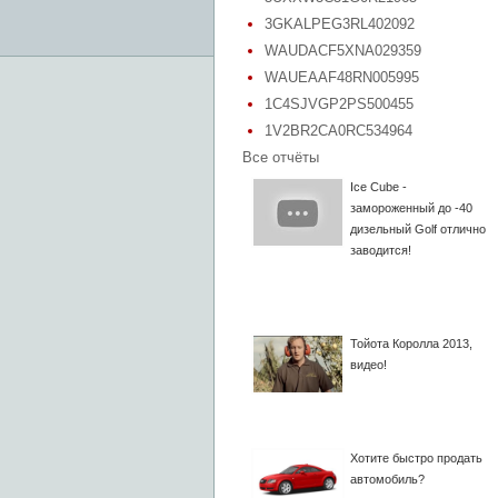
3GKALPEG3RL402092
WAUDACF5XNA029359
WAUEAAF48RN005995
1C4SJVGP2PS500455
1V2BR2CA0RC534964
Все отчёты
Ice Cube -
замороженный до -40
дизельный Golf отлично
заводится!
Тойота Королла 2013,
видео!
Хотите быстро продать
автомобиль?