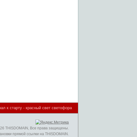
нал к старту - красный свет светофора
026 THISDOMAIN, Все права защищены.
ановки прямой ссылки на THISDOMAIN.