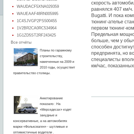
скорость автомобил
WAUDACF5XNA029359
равнялся 407 км/ч
WAUEAAF48RN005995
Bugatti. И пока ко
1C4SJVGP2PS500455
тюнинг-ателье стан
первом тюнинг-ком
1V2BR2CA0RC534964
Предельная мощност
1G1ZD5ST2RF243425
больше, чем у обы
Все отчёты
способен достигну
Планы по гаражному
предпринята, но во
строительству,
специалисты вполн
намеченные на 2009 и
км/час, показанных
2010 годы, осуществит
правительство столицы.
Анкетирование
показало : На
«Мерседесах» ездят
занудные и
консервативные, а на автомобилях
марки «Фольксваген» - шутливые и
оптимистичные водители .