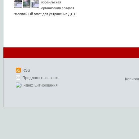
израильская
организация создает
"мобильный глаз" для устранения ДТП.
RSS
Предложить новость
Копиро