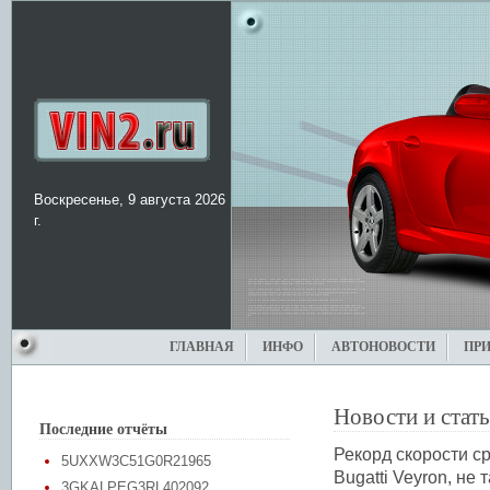
Воскресенье, 9 августа 2026
г.
ГЛАВНАЯ
ИНФО
АВТОНОВОСТИ
ПР
Новости и стат
Последние отчёты
Рекорд скорости с
5UXXW3C51G0R21965
Bugatti Veyron, не
3GKALPEG3RL402092