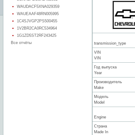
WAUDACF5XNA029359
WAUEAAF48RN005995
1C4SJVGP2PS500455
1V2BR2CA0RC534964
1G1ZD5ST2RF243425
Все отчёты
transmission_type
VIN
VIN
Год выпуска
Year
Производитель
Make
Модель
Model
Engine
Страна
Made In