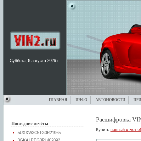
Суббота, 8 августа 2026 г.
ГЛАВНАЯ
ИНФО
АВТОНОВОСТИ
ПР
Расшифровка VI
Последние отчёты
Купить
полный отчет о
5UXXW3C51G0R21965
3GKALPEG3RL402092